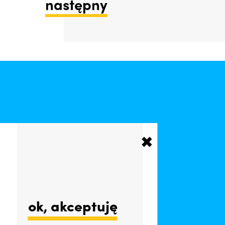
następny
✚
ckisopot2019
ok, akceptuję