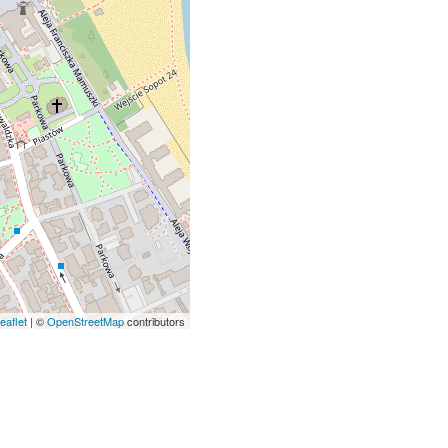
eaflet
| ©
OpenStreetMap
contributors