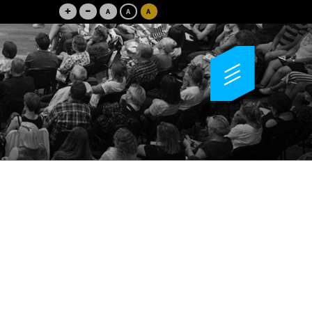
+
-
A
A
A