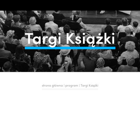
Targi Książki
strona główna
|
program
| Targi Książki